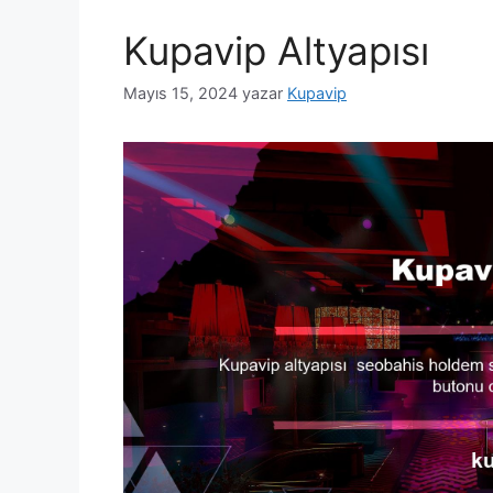
Kupavip Altyapısı
Mayıs 15, 2024
yazar
Kupavip