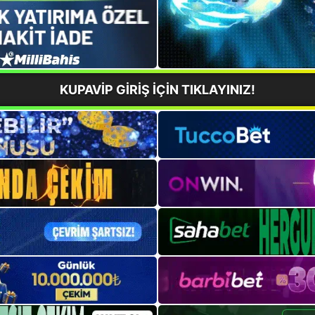
KUPAVİP GİRİŞ İÇİN TIKLAYINIZ!