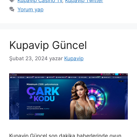
Kupavip Casino Tv
,
Kupavip Twitter
Yorum yap
Kupavip Güncel
Şubat 23, 2024
yazar
Kupavip
Kupavip Güncel son dakika haberlerinde oyun