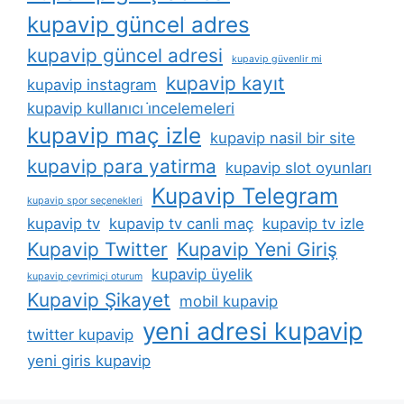
kupavip güncel adres
kupavip güncel adresi
kupavip güvenlir mi
kupavip kayıt
kupavip instagram
kupavip kullanıcı i̇ncelemeleri
kupavip maç izle
kupavip nasil bir site
kupavip para yatirma
kupavip slot oyunları
Kupavip Telegram
kupavip spor seçenekleri
kupavip tv
kupavip tv canli maç
kupavip tv izle
Kupavip Twitter
Kupavip Yeni Giriş
kupavip üyelik
kupavip çevrimiçi oturum
Kupavip Şikayet
mobil kupavip
yeni adresi kupavip
twitter kupavip
yeni giris kupavip