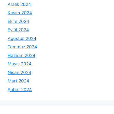
Aralık 2024
Kasım 2024
Ekim 2024
Eylül 2024
Ağustos 2024
Temmuz 2024
Haziran 2024
Mayıs 2024
Nisan 2024
Mart 2024
Şubat 2024