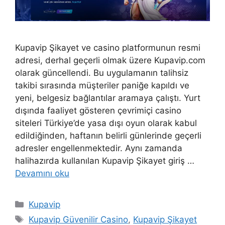
Kupavip Şikayet ve casino platformunun resmi
adresi, derhal geçerli olmak üzere Kupavip.com
olarak güncellendi. Bu uygulamanın talihsiz
takibi sırasında müşteriler paniğe kapıldı ve
yeni, belgesiz bağlantılar aramaya çalıştı. Yurt
dışında faaliyet gösteren çevrimiçi casino
siteleri Türkiye’de yasa dışı oyun olarak kabul
edildiğinden, haftanın belirli günlerinde geçerli
adresler engellenmektedir. Aynı zamanda
halihazırda kullanılan Kupavip Şikayet giriş …
Devamını oku
Kategoriler
Kupavip
Etiketler
Kupavip Güvenilir Casino
,
Kupavip Şikayet