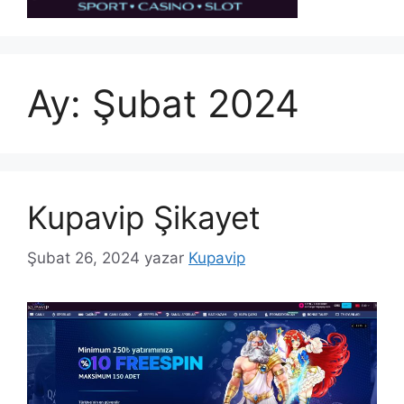
Ay:
Şubat 2024
Kupavip Şikayet
Şubat 26, 2024
yazar
Kupavip