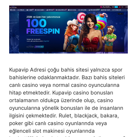
Kupavip Adresi çoğu bahis sitesi yalnızca spor
bahislerine odaklanmaktadır. Bazı bahis siteleri
canlı casino veya normal casino oyuncularına
hitap etmektedir. Kupavip casino bonusları
ortalamanın oldukça üzerinde olup, casino
oyuncularına yönelik bonusları ile de insanların
ilgisini çekmektedir. Rulet, blackjack, bakara,
poker gibi canlı casino oyunlarında veya
eğlenceli slot makinesi oyunlarında