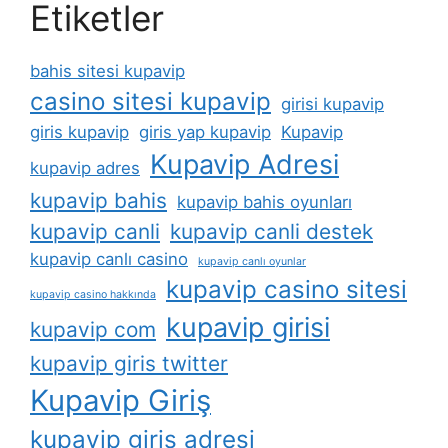
Etiketler
bahis sitesi kupavip
casino sitesi kupavip
girisi kupavip
giris kupavip
giris yap kupavip
Kupavip
Kupavip Adresi
kupavip adres
kupavip bahis
kupavip bahis oyunları
kupavip canli
kupavip canli destek
kupavip canlı casino
kupavip canlı oyunlar
kupavip casino sitesi
kupavip casino hakkında
kupavip girisi
kupavip com
kupavip giris twitter
Kupavip Giriş
kupavip giriş adresi