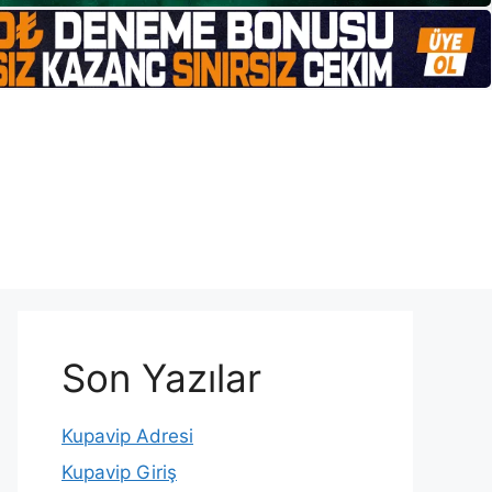
Son Yazılar
Kupavip Adresi
Kupavip Giriş