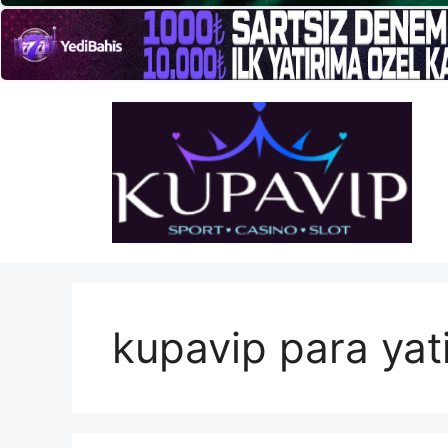
İçeriğe
atla
kupavip para yat