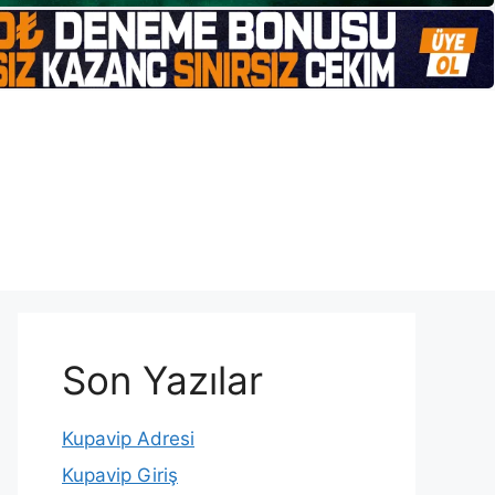
Son Yazılar
Kupavip Adresi
Kupavip Giriş