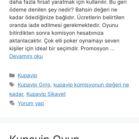
daha fazla fırsat yaratmak için kullanılır. Bu geri
ödeme denilen şey nedir? Bahsin değeri ne
kadar ödediğinize bağlıdır. Ücretlerin belirtilen
oranda iade edilmesi gerekmektedir. Oyunu
bitirdikten sonra komisyon hesabınıza
aktarılacaktır. Çok elli poker oynamayı seven
kişiler için ideal bir seçimdir. Promosyon …
Devamını oku
Kategoriler
Kupavip
Etiketler
Kupavip Giriş
,
kupavip komisyonun değeri ne
kadar
,
Kupavip Şikayet
Yorum yap