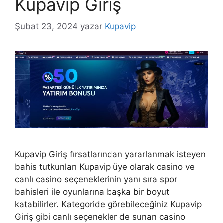
Kupavip Giriş
Şubat 23, 2024
yazar
Kupavip
Kupavip Giriş fırsatlarından yararlanmak isteyen
bahis tutkunları Kupavip üye olarak casino ve
canlı casino seçeneklerinin yanı sıra spor
bahisleri ile oyunlarına başka bir boyut
katabilirler. Kategoride görebileceğiniz Kupavip
Giriş gibi canlı seçenekler de sunan casino