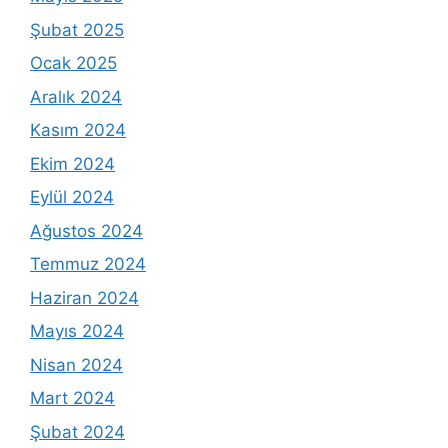
Şubat 2025
Ocak 2025
Aralık 2024
Kasım 2024
Ekim 2024
Eylül 2024
Ağustos 2024
Temmuz 2024
Haziran 2024
Mayıs 2024
Nisan 2024
Mart 2024
Şubat 2024