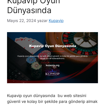
Kupavip Oyun
Dünyasında
Mayıs 22, 2024
yazar
Kupavip
Kupavip oyun dünyasında bu web sitesini
güvenli ve kolay bir şekilde para gönderip almak