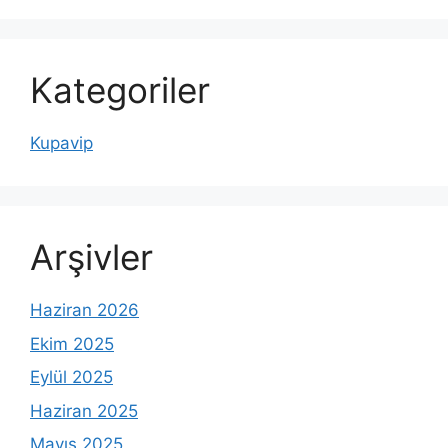
Kategoriler
Kupavip
Arşivler
Haziran 2026
Ekim 2025
Eylül 2025
Haziran 2025
Mayıs 2025