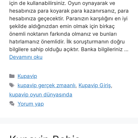
için de kullanabilirsiniz. Oyun oynayarak ve
hesabınıza para koyarak para kazanırsanız, para
hesabınıza geçecektir. Paranızın karşılığını en iyi
şekilde aldığınızdan emin olmak için birkaç
önemli noktanın farkında olmanız ve bunları
hatırlamanız önemlidir. İlk soruşturmanın doğru
bilgilere sahip olduğu açıktır. Banka bilgileriniz …
Devamını oku
Kategoriler
Kupavip
Etiketler
kupavip gerçek zmaanlı
,
Kupavip Giriş
,
kupavip oyun dünyasında
Yorum yap