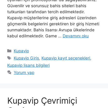
Güvenilir ve sorunsuz bahis siteleri bahis
tutkunları tarafından tercih edilmektedir.
Kupavip müşterilerine giriş adresleri üzerinden
göçmenlik belgelerini gerektiren bir giriş hizmeti
sunmaktadır. Bahis lisansı Avrupa ülkelerinde
kabul edilmektedir. Game …
Devamını oku
Kategoriler
Kupavip
Etiketler
Kupavip Giriş
,
Kupavip kayıt seçenekleri
,
Kupavip lisans bilgileri
Yorum yap
Kupavip Çevrimiçi