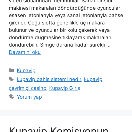
video slotlarından memnunlar. Sanal bir slot
makinesi makaraları döndürdüğünde oyuncular
esasen jetonlarıyla veya sanal jetonlarıyla bahse
girerler. Çoğu slotta genellikle üç makara
bulunur ve oyuncular bir kolu çekerek veya
döndürme düğmesine tıklayarak makaraları
döndürebilir. Simge durana kadar sürekli …
Devamını oku
Kategoriler
Kupavip
Etiketler
kupavip bahis sistemi nedir
,
kupavip
çevrimiçi casino
,
Kupavip Giriş
Yorum yap
Kupavip Komisyonun