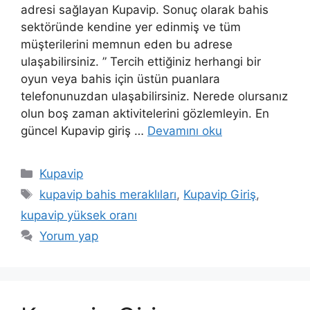
adresi sağlayan Kupavip. Sonuç olarak bahis
sektöründe kendine yer edinmiş ve tüm
müşterilerini memnun eden bu adrese
ulaşabilirsiniz. ” Tercih ettiğiniz herhangi bir
oyun veya bahis için üstün puanlara
telefonunuzdan ulaşabilirsiniz. Nerede olursanız
olun boş zaman aktivitelerini gözlemleyin. En
güncel Kupavip giriş …
Devamını oku
Kategoriler
Kupavip
Etiketler
kupavip bahis meraklıları
,
Kupavip Giriş
,
kupavip yüksek oranı
Yorum yap