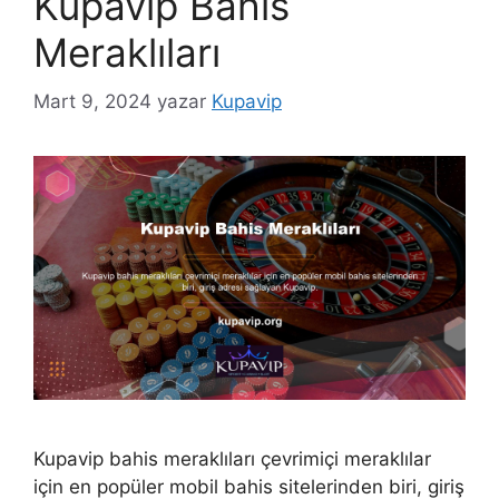
Kupavip Bahis
Meraklıları
Mart 9, 2024
yazar
Kupavip
Kupavip bahis meraklıları çevrimiçi meraklılar
için en popüler mobil bahis sitelerinden biri, giriş