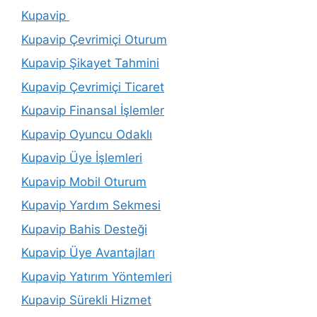
Kupavip
Kupavip Çevrimiçi Oturum
Kupavip Şikayet Tahmini
Kupavip Çevrimiçi Ticaret
Kupavip Finansal İşlemler
Kupavip Oyuncu Odaklı
Kupavip Üye İşlemleri
Kupavip Mobil Oturum
Kupavip Yardım Sekmesi
Kupavip Bahis Desteği
Kupavip Üye Avantajları
Kupavip Yatırım Yöntemleri
Kupavip Sürekli Hizmet