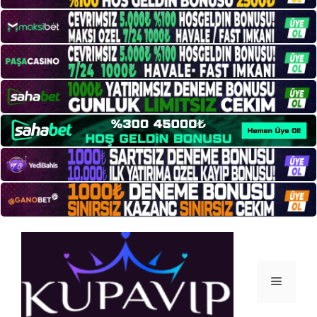
İçeriğe
atla
Menü