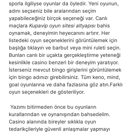
sporla ilgiliyse oyunlar da öyledir. Yeni oyunun,
adını seçseniz bile aralarından seçim
yapabileceğiniz birçok seçeneği var. Canlı
maçlara
Kupavip oyun sitesi altyapısı
bahis
oynamak, deneyimin heyecanını artırır. Her
listedeki oyun seçeneklerini görüntülemek için
başlığa tıklayın ve barbut veya mini ruleti seçin.
Bunları canlı bir uçakta gerçekleştirme yeteneği
kesinlikle casino benzeri bir deneyim yaratıyor.
İsterseniz mevcut bingo girişlerini görüntülemek
için bingo adınızı girebilirsiniz. Tüm keno, mind,
goal oyunlarına ve daha fazlasına göz atın.Farklı
oyun seçenekleri de gösteriliyor.
Yazımı bitirmeden önce bu oyunların
kurallarından ve oynanışından bahsedelim.
Casino alanında bireyler sıklıkla oyun
tedarikçileriyle güvenli anlaşmalar yapmayı