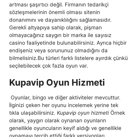
artması şaşırtıcı değil. Firmanın tedarikçi
sözleşmelerinin önemli olması sitenin
donanımını ve dayanıklılığını sağlamasıdır.
Gerekli altyapıya sahip olarak, pişman
olmayacağınız saygın bir marka ile sayısız
casino faaliyetinde bulunabilirsiniz. Ayrıca hiçbir
endişeniz veya sorununuz olmadığını da
bilmelisiniz.Bu türleri farklı listelere ayırdık çünkü
seçilebilecek çok fazla oyun var.
Kupavip Oyun Hizmeti
Oyunlar, bingo ve diğer aktiviteler mevcuttur.
İlginizi çeken her oyunu incelemek yerine tek
tıkla ulaşabilirsiniz.
Kupavip oyun hizmeti
Örnek
olarak, yaygın olarak oynanan oyunların
genellikle oyuncuların keyif aldığı ve genellikle
oynamayı tercih ettiği farklı versiyonları