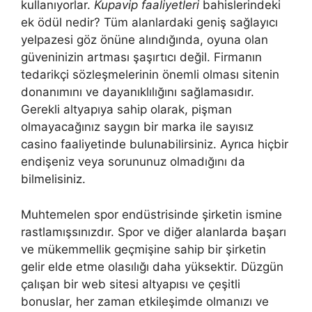
kullanıyorlar.
Kupavip faaliyetleri
bahislerindeki
ek ödül nedir? Tüm alanlardaki geniş sağlayıcı
yelpazesi göz önüne alındığında, oyuna olan
güveninizin artması şaşırtıcı değil. Firmanın
tedarikçi sözleşmelerinin önemli olması sitenin
donanımını ve dayanıklılığını sağlamasıdır.
Gerekli altyapıya sahip olarak, pişman
olmayacağınız saygın bir marka ile sayısız
casino faaliyetinde bulunabilirsiniz. Ayrıca hiçbir
endişeniz veya sorununuz olmadığını da
bilmelisiniz.
Muhtemelen spor endüstrisinde şirketin ismine
rastlamışsınızdır. Spor ve diğer alanlarda başarı
ve mükemmellik geçmişine sahip bir şirketin
gelir elde etme olasılığı daha yüksektir. Düzgün
çalışan bir web sitesi altyapısı ve çeşitli
bonuslar, her zaman etkileşimde olmanızı ve