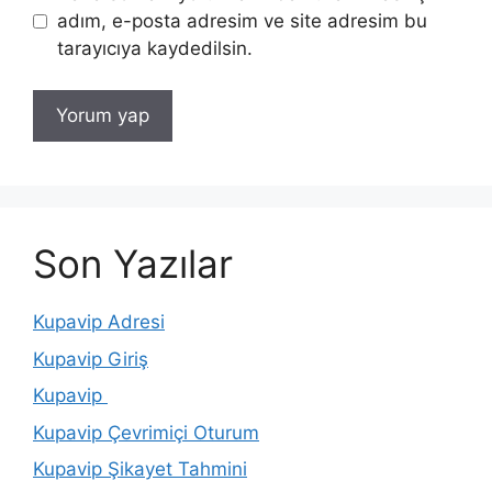
adım, e-posta adresim ve site adresim bu
tarayıcıya kaydedilsin.
Son Yazılar
Kupavip Adresi
Kupavip Giriş
Kupavip
Kupavip Çevrimiçi Oturum
Kupavip Şikayet Tahmini