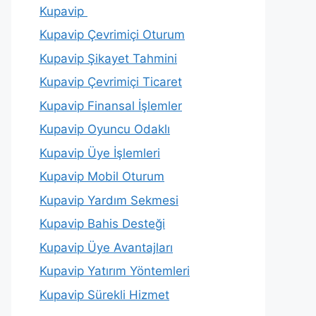
Kupavip
Kupavip Çevrimiçi Oturum
Kupavip Şikayet Tahmini
Kupavip Çevrimiçi Ticaret
Kupavip Finansal İşlemler
Kupavip Oyuncu Odaklı
Kupavip Üye İşlemleri
Kupavip Mobil Oturum
Kupavip Yardım Sekmesi
Kupavip Bahis Desteği
Kupavip Üye Avantajları
Kupavip Yatırım Yöntemleri
Kupavip Sürekli Hizmet