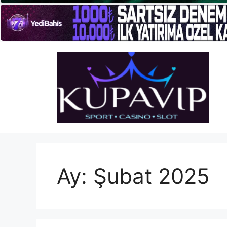
İçeriğe
atla
Ay:
Şubat 2025