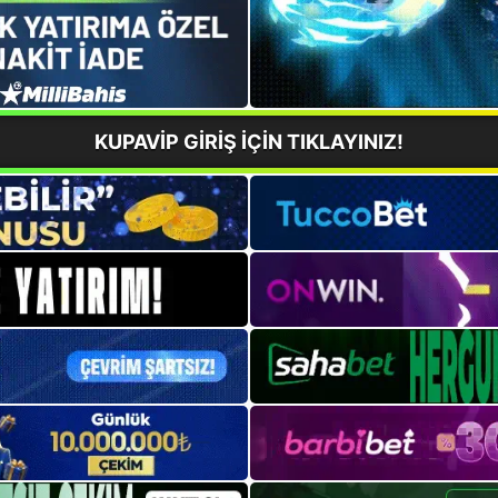
KUPAVİP GİRİŞ İÇİN TIKLAYINIZ!