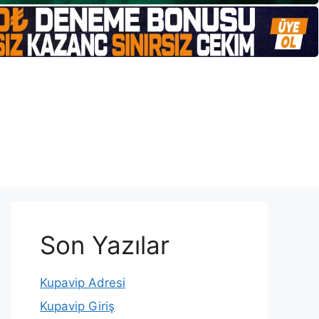
Son Yazılar
Kupavip Adresi
Kupavip Giriş