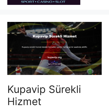
Kupavip Sürekli
Hizmet