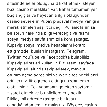
sitesinde neler olduğuna dikkat etmek isteyen
bazı casino meraklıları var. Bahar tamamen yeni
başlangıçlar ve heyecanla ilgili olduğundan,
casino severlerin Kupavip sosyal medya varlığını
merak etmeleri şaşırtıcı değil. Kullanıcılarımıza
bu sorun hakkında bilgi vereceğiz ve resmi
sosyal medya sayfalarımızda konuşacağız.
Kupavip sosyal medya hesaplarını kontrol
ettiğimizde, bunları Instagram, Telegram,
Twitter, YouTube ve Facebook’ta bulabiliriz.
Kupavip adresleri kullanılır. Bizi resmi sayfada
Kupavip adı altında takip ederek, mevcut
oturum açma adresinizi ve web sitesindeki özel
ödüllerinizi ilk öğrenen olduğunuzdan emin
olabilirsiniz. Tek yapmanız gereken sayfamızı
ziyaret etmek ve bu bilgilere erişmektir.
Etkileşimli adreste rastgele bir kusur
olmadığından emin olmalısınız. Böylece, casino