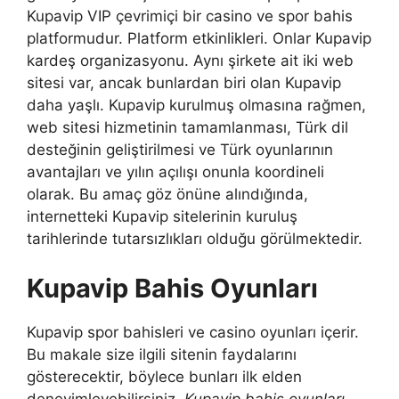
Kupavip VIP çevrimiçi bir casino ve spor bahis
platformudur. Platform etkinlikleri. Onlar Kupavip
kardeş organizasyonu. Aynı şirkete ait iki web
sitesi var, ancak bunlardan biri olan Kupavip
daha yaşlı. Kupavip kurulmuş olmasına rağmen,
web sitesi hizmetinin tamamlanması, Türk dil
desteğinin geliştirilmesi ve Türk oyunlarının
avantajları ve yılın açılışı onunla koordineli
olarak. Bu amaç göz önüne alındığında,
internetteki Kupavip sitelerinin kuruluş
tarihlerinde tutarsızlıkları olduğu görülmektedir.
Kupavip Bahis Oyunları
Kupavip spor bahisleri ve casino oyunları içerir.
Bu makale size ilgili sitenin faydalarını
gösterecektir, böylece bunları ilk elden
deneyimleyebilirsiniz.
Kupavip bahis oyunları