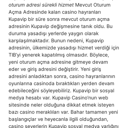
oturum adresi sürekli hizmet
Mevcut Oturum
Açma Adresinde kalan casino hayranları
Kupavip bir süre sonra mevcut oturum açma
adresinin Kupavip değişmesine tanık oldu. Bu
duruma yasadışı yerlerde yaygın olarak
karşılaşılmaktadır. Bunun nedeni, Kupavip
adresinin, ülkemizde yasadışı hizmet verdiği için
TIB’yi yenerek kapatılmış olmasıdır. Böylece,
yeni oturum açma adresine gitmeye devam
eder ve giriş adresini değiştirir. Yeni giriş
adresini anladıktan sonra, casino hayranlarının
oyunlarına casinoda bıraktıkları yerden devam
edebileceğini söyleyebiliriz. Kupavip bir sosyal
medya hesabı var. Kupavip Casino’nun web
sitesinde neler olduğuna dikkat etmek isteyen
bazı casino meraklıları var. Bahar tamamen yeni
başlangıçlar ve heyecanla ilgili olduğundan,
casino severlerin Kupavip sosyal medya varlığını