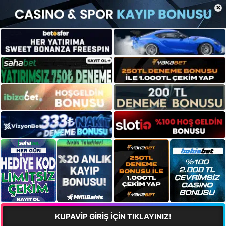
×
KUPAVİP GİRİŞ İÇİN TIKLAYINIZ!