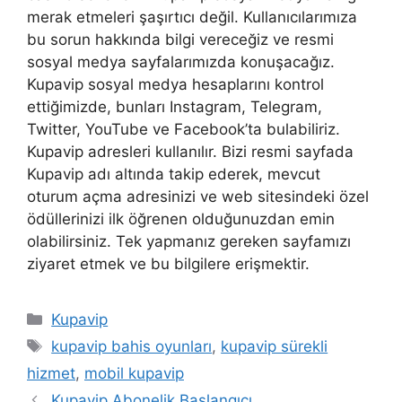
merak etmeleri şaşırtıcı değil. Kullanıcılarımıza
bu sorun hakkında bilgi vereceğiz ve resmi
sosyal medya sayfalarımızda konuşacağız.
Kupavip sosyal medya hesaplarını kontrol
ettiğimizde, bunları Instagram, Telegram,
Twitter, YouTube ve Facebook’ta bulabiliriz.
Kupavip adresleri kullanılır. Bizi resmi sayfada
Kupavip adı altında takip ederek, mevcut
oturum açma adresinizi ve web sitesindeki özel
ödüllerinizi ilk öğrenen olduğunuzdan emin
olabilirsiniz. Tek yapmanız gereken sayfamızı
ziyaret etmek ve bu bilgilere erişmektir.
Kategoriler
Kupavip
Etiketler
kupavip bahis oyunları
,
kupavip sürekli
hizmet
,
mobil kupavip
Kupavip Abonelik Başlangıcı