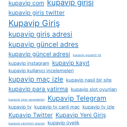
kupavip girisi
kupavip com
kupavip giris twitter
Kupavip Giriş
kupavip giriş adresi
kupavip güncel adres
kupavip güncel adresi
kupavip güvenlir mi
kupavip kayıt
kupavip instagram
kupavip kullanıcı i̇ncelemeleri
kupavip maç izle
kupavip nasil bir site
kupavip para yatirma
kupavip slot oyunları
Kupavip Telegram
kupavip spor seçenekleri
kupavip tv
kupavip tv canli maç
kupavip tv izle
Kupavip Twitter
Kupavip Yeni Giriş
kupavip üyelik
kupavip çevrimiçi oturum