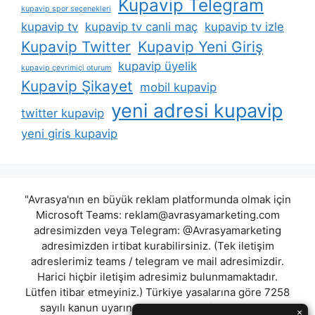
Kupavip Telegram
kupavip spor seçenekleri
kupavip tv
kupavip tv canli maç
kupavip tv izle
Kupavip Twitter
Kupavip Yeni Giriş
kupavip üyelik
kupavip çevrimiçi oturum
Kupavip Şikayet
mobil kupavip
yeni adresi kupavip
twitter kupavip
yeni giris kupavip
"Avrasya'nın en büyük reklam platformunda olmak için
Microsoft Teams:
reklam@avrasyamarketing.com
adresimizden veya Telegram: @Avrasyamarketing
adresimizden irtibat kurabilirsiniz. (Tek iletişim
adreslerimiz teams / telegram ve mail adresimizdir.
Harici hiçbir iletişim adresimiz bulunmamaktadır.
Lütfen itibar etmeyiniz.) Türkiye yasalarına göre 7258
sayılı kanun uyarınca yasa dışı bahis oynamanın