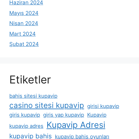
Haziran 2024
Mayıs 2024
Nisan 2024
Mart 2024
Şubat 2024
Etiketler
bahis sitesi kupavip
casino sitesi kupavip
girisi kupavip
giris kupavip
giris yap kupavip
Kupavip
Kupavip Adresi
kupavip adres
kupavip bahis
kupavip bahis oyunları