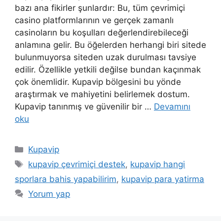
bazı ana fikirler şunlardır: Bu, tüm çevrimiçi
casino platformlarının ve gerçek zamanlı
casinoların bu koşulları değerlendirebileceği
anlamına gelir. Bu öğelerden herhangi biri sitede
bulunmuyorsa siteden uzak durulması tavsiye
edilir. Özellikle yetkili değilse bundan kaçınmak
çok önemlidir. Kupavip bölgesini bu yönde
araştırmak ve mahiyetini belirlemek dostum.
Kupavip tanınmış ve güvenilir bir …
Devamını
oku
Kategoriler
Kupavip
Etiketler
kupavip çevrimiçi destek
,
kupavip hangi
sporlara bahis yapabilirim
,
kupavip para yatirma
Yorum yap