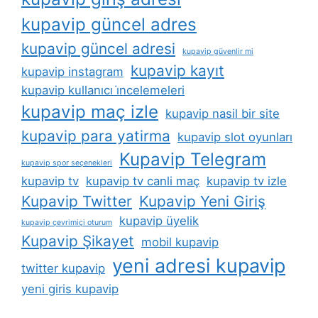
kupavip güncel adres
kupavip güncel adresi
kupavip güvenlir mi
kupavip kayıt
kupavip instagram
kupavip kullanıcı i̇ncelemeleri
kupavip maç izle
kupavip nasil bir site
kupavip para yatirma
kupavip slot oyunları
Kupavip Telegram
kupavip spor seçenekleri
kupavip tv
kupavip tv canli maç
kupavip tv izle
Kupavip Twitter
Kupavip Yeni Giriş
kupavip üyelik
kupavip çevrimiçi oturum
Kupavip Şikayet
mobil kupavip
yeni adresi kupavip
twitter kupavip
yeni giris kupavip