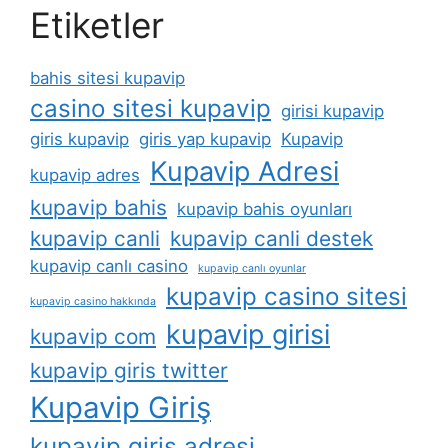
Etiketler
bahis sitesi kupavip
casino sitesi kupavip
girisi kupavip
giris kupavip
giris yap kupavip
Kupavip
Kupavip Adresi
kupavip adres
kupavip bahis
kupavip bahis oyunları
kupavip canli
kupavip canli destek
kupavip canlı casino
kupavip canlı oyunlar
kupavip casino sitesi
kupavip casino hakkında
kupavip girisi
kupavip com
kupavip giris twitter
Kupavip Giriş
kupavip giriş adresi