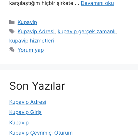
karşılaştığım hiçbir şirkete …
Devamını oku
Kategoriler
Kupavip
Etiketler
Kupavip Adresi
,
kupavip gerçek zamanlı
,
kupavip hizmetleri
Yorum yap
Son Yazılar
Kupavip Adresi
Kupavip Giriş
Kupavip
Kupavip Çevrimiçi Oturum