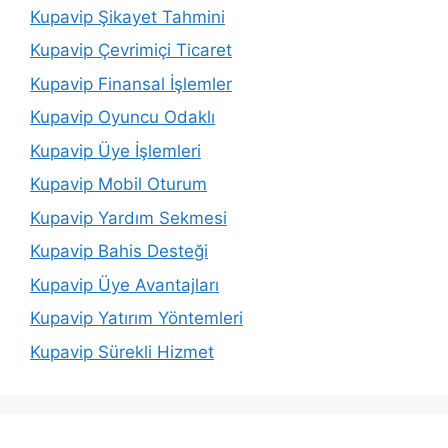
Kupavip Şikayet Tahmini
Kupavip Çevrimiçi Ticaret
Kupavip Finansal İşlemler
Kupavip Oyuncu Odaklı
Kupavip Üye İşlemleri
Kupavip Mobil Oturum
Kupavip Yardım Sekmesi
Kupavip Bahis Desteği
Kupavip Üye Avantajları
Kupavip Yatırım Yöntemleri
Kupavip Sürekli Hizmet