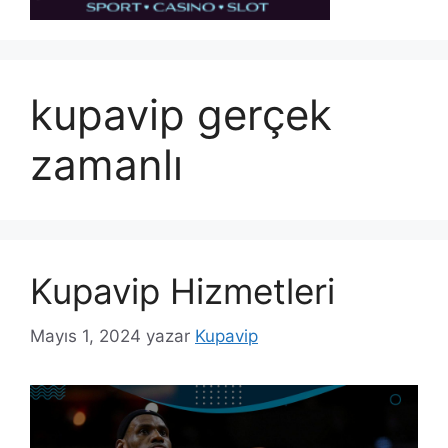
kupavip gerçek
zamanlı
Kupavip Hizmetleri
Mayıs 1, 2024
yazar
Kupavip