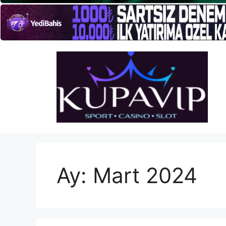
İçeriğe
atla
Ay:
Mart 2024