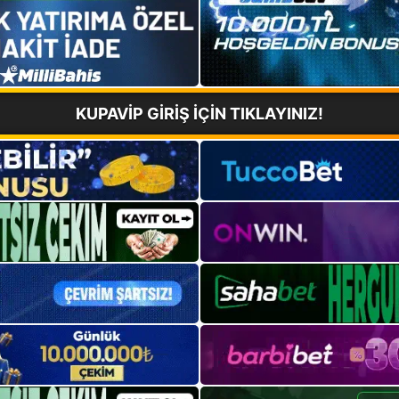
KUPAVİP GİRİŞ İÇİN TIKLAYINIZ!