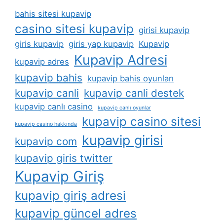
bahis sitesi kupavip
casino sitesi kupavip
girisi kupavip
giris kupavip
giris yap kupavip
Kupavip
Kupavip Adresi
kupavip adres
kupavip bahis
kupavip bahis oyunları
kupavip canli
kupavip canli destek
kupavip canlı casino
kupavip canlı oyunlar
kupavip casino sitesi
kupavip casino hakkında
kupavip girisi
kupavip com
kupavip giris twitter
Kupavip Giriş
kupavip giriş adresi
kupavip güncel adres