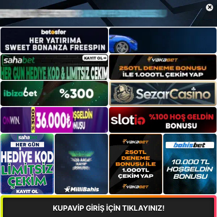
×
KUPAVİP GİRİŞ İÇİN TIKLAYINIZ!