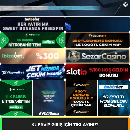
×
KUPAVİP GİRİŞ İÇİN TIKLAYINIZ!