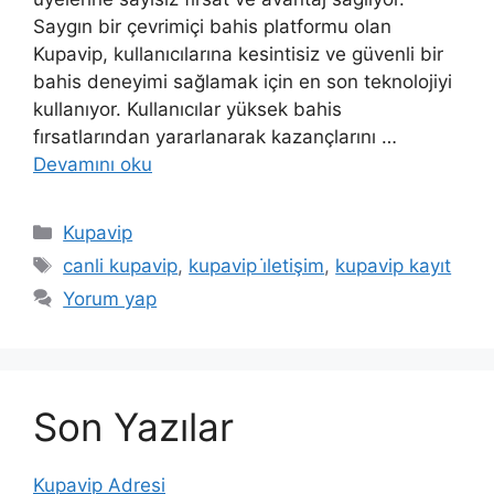
Saygın bir çevrimiçi bahis platformu olan
Kupavip, kullanıcılarına kesintisiz ve güvenli bir
bahis deneyimi sağlamak için en son teknolojiyi
kullanıyor. Kullanıcılar yüksek bahis
fırsatlarından yararlanarak kazançlarını …
Devamını oku
Kategoriler
Kupavip
Etiketler
canli kupavip
,
kupavip i̇letişim
,
kupavip kayıt
Yorum yap
Son Yazılar
Kupavip Adresi