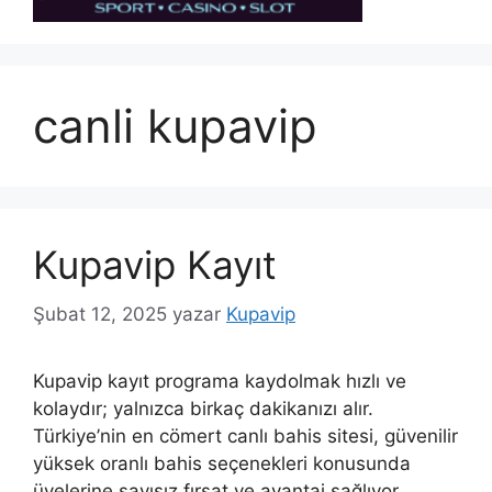
canli kupavip
Kupavip Kayıt
Şubat 12, 2025
yazar
Kupavip
Kupavip kayıt programa kaydolmak hızlı ve
kolaydır; yalnızca birkaç dakikanızı alır.
Türkiye’nin en cömert canlı bahis sitesi, güvenilir
yüksek oranlı bahis seçenekleri konusunda
üyelerine sayısız fırsat ve avantaj sağlıyor.