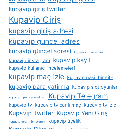
kupavip giris twitter
Kupavip Giriş
kupavip giriş adresi
kupavip güncel adres
kupavip güncel adresi
kupavip güvenlir mi
kupavip kayıt
kupavip instagram
kupavip kullanıcı i̇ncelemeleri
kupavip maç izle
kupavip nasil bir site
kupavip para yatirma
kupavip slot oyunları
Kupavip Telegram
kupavip spor seçenekleri
kupavip tv
kupavip tv canli maç
kupavip tv izle
Kupavip Twitter
Kupavip Yeni Giriş
kupavip üyelik
kupavip çevrimiçi oturum