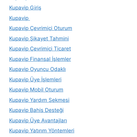
Kupavip Giriş
Kupavip
Kupavip Çevrimiçi Oturum
Kupavip Şikayet Tahmini
Kupavip Çevrimiçi Ticaret
Kupavip Finansal İşlemler
Kupavip Oyuncu Odaklı
Kupavip Üye İşlemleri
Kupavip Mobil Oturum
Kupavip Yardım Sekmesi
Kupavip Bahis Desteği
Kupavip Üye Avantajları
Kupavip Yatırım Yöntemleri