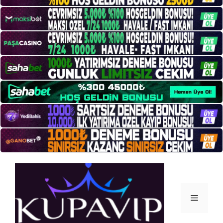
İçeriğe
atla
Menü