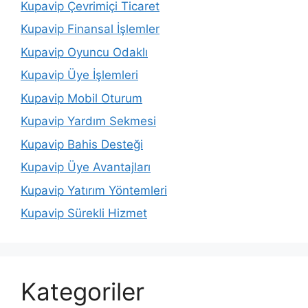
Kupavip Çevrimiçi Ticaret
Kupavip Finansal İşlemler
Kupavip Oyuncu Odaklı
Kupavip Üye İşlemleri
Kupavip Mobil Oturum
Kupavip Yardım Sekmesi
Kupavip Bahis Desteği
Kupavip Üye Avantajları
Kupavip Yatırım Yöntemleri
Kupavip Sürekli Hizmet
Kategoriler