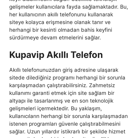
gelişmeler kullanıcılara fayda sağlamaktadır. Bu,
her kullanıcının akıllı telefonunu kullanarak
siteye kolayca erişmesine olanak tanır ve
herhangi bir kesinti olmadan bahis keyfini
sürdürmeye devam etmelerini sağlar.
Kupavip Akıllı Telefon
Akıllı telefonunuzdan giriş adresine ulaşarak
sitede dilediğiniz programı herhangi bir sorunla
karşılaşmadan çalıştırabilirsiniz. Zahmetsiz
kullanımı garanti etmek için site sağlam bir
altyapı ile tasarlanmış ve en son teknolojik
gelişmeleri içermektedir. Bu yaklaşım,
kullanıcıların herhangi bir sorunla karşılaşmadan
istenen programları güvenle çalıştırabilmesini
sağlar. Uzun yıllardır istikrarlı bir şekilde hizmet