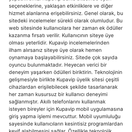
seçeneklerine, yaklaşan etkinliklere ve diğer
hizmet alanlarına erişebilirsiniz. Genel olarak, bu
sitedeki incelemeler sürekli olarak olumludur. Bu
web sitesinde kullanıcılara her zaman ek ödüller
kazanma fırsatı verilir. Kullanıcının siteye üye
olması yeterlidir. Kupavip incelemelerinden
ilham alırsanız siteye üye olarak hemen
oynamaya başlayabilirsiniz. Sitede çok sayıda
oyuncu bulunmaktadır. Heyecan verici bir
deneyim yaşarken ödülleri biriktirin. Teknolojinin
gelişmesiyle birlikte Kupavip üyelik sitesi çeşitli
cihazlardan erişilebilecek şekilde tasarlanarak
her zaman kusursuz bir kullanıcı deneyimi
sağlanmıştır. Akıllı telefonlarını kullanmak
isteyen bireyler için Kupavip mobil uygulamasına
giriş yapma işlemi mevcuttur. Mobil uyumluluğu
sayesinde kullanıcıların kesintisiz programlardan
keyif alabilmesini sağlar. Özellikle teknolojik