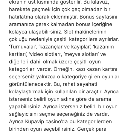
ekranın üst kısmında gösterilir. Bu kılavuz,
harekete geçmek için çok geç olmadan bir
hatırlatma olarak eklenmiştir. Bonus sayfasını
aramanıza gerek kalmadan bonus içeriğine
kolayca ulaşabilirsiniz. Slot makinelerinin
çokluğu nedeniyle çeşitli kategorilere ayrılırlar.
‘Turnuvalar’, ‘kazançlar ve kayıplar’, ‘kazanım
kartları’, ‘video slotları’, ‘meyve slotları’ ve
diğerleri dahil olmak üzere çeşitli oyun
kategorileri vardır. Örneğin, kazı kazan kartını
seçerseniz yalnızca o kategoriye giren oyunlar
görüntülenecektir. Bu, rahat seyahati
kolaylaştırmak için kullanılan bir araçtır. Ayrıca
isterseniz belirli oyun adına göre de arama
yapabilirsiniz. Ayrıca isterseniz belirli bir oyun
sağlayıcısını seçme seçeneğiniz de vardır.
Ayrıca Kupavip casino’da bu kategorilerden
birinden oyun seçebilirsiniz. Gerçek para