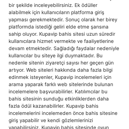
bir şekilde inceleyebilirsiniz. Ek ödüller
alabilmek için kullanıcıların platforma giriş
yapması gerekmektedir. Sonuç olarak her birey
platformda istediği geliri elde etme şansına
sahip oluyor. Kupavip bahis sitesi uzun süredir
kullanıcılara hizmet vermekte ve faaliyetlerine
devam etmektedir. Sağladığı faydalar nedeniyle
kullanıcılar bu siteye ilgi duymaktadır. Bu
nedenle sitenin ziyaretçi sayısı her geçen gün
artıyor. Web siteleri hakkında daha fazla bilgi
edinmek isteyenler, Kupavip incelemeleri için
arama yaparak farklı web sitelerinde bulunan
incelemelere başvurabilirler. Katılımcılar bu
bahis sitesinin sunduğu etkinliklerden daha
fazla ödül kazanabilirler. Kupavip bahis
incelemelerini incelemeden önce bahis sitesine
giriş yapabilir ve kendi gözlemlerinizi
yapabilirsiniz. Kupavip bahis sitesinde oyun