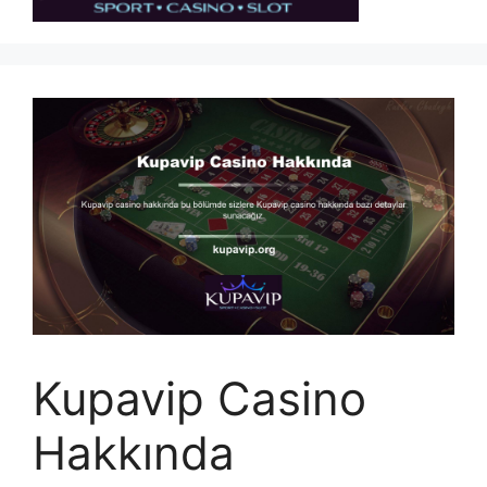
Kupavip Casino
Hakkında