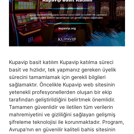
Kupavip basit katılım Kupavip katılma süreci
basit ve hızlıdır, tek yapmanız gereken üyelik
sürecini tamamlamak için gerekli bilgileri
sağlamaktır. Öncelikle Kupavip web sitesinin
yetenekli profesyonellerden oluşan bir ekip
tarafından geliştirildiğini belirtmek önemlidir.
Tamamen güvenlidir ve iletilen tüm verilerin
mahremiyetini ve gizliliğini sağlayan gelişmiş
şifreleme teknolojisi ile korunmaktadır. Program,
Avrupa’nın en güvenilir kaliteli bahis sitesinin