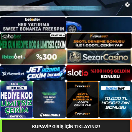
×
KUPAVİP GİRİŞ İÇİN TIKLAYINIZ!