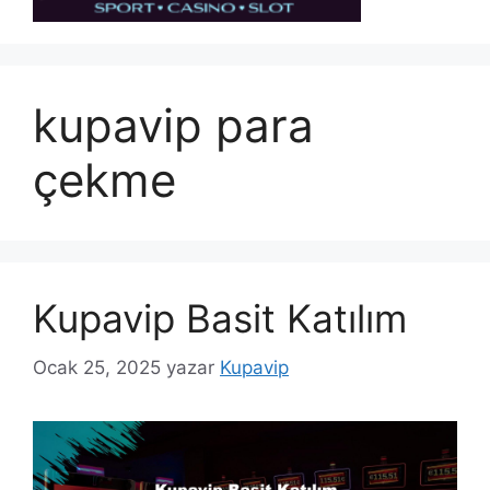
kupavip para
çekme
Kupavip Basit Katılım
Ocak 25, 2025
yazar
Kupavip