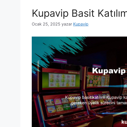
Kupavip Basit Katılı
Ocak 25, 2025
yazar
Kupavip