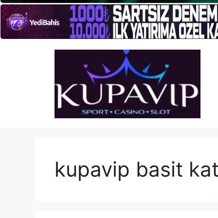
İçeriğe
atla
kupavip basit kat