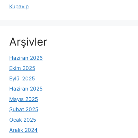
Kupavip
Arşivler
Haziran 2026
Ekim 2025
Eylül 2025
Haziran 2025
Mayıs 2025
Şubat 2025
Ocak 2025
Aralık 2024