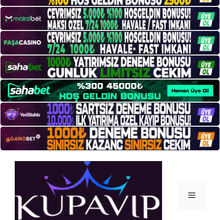
İçeriğe
atla
Menü