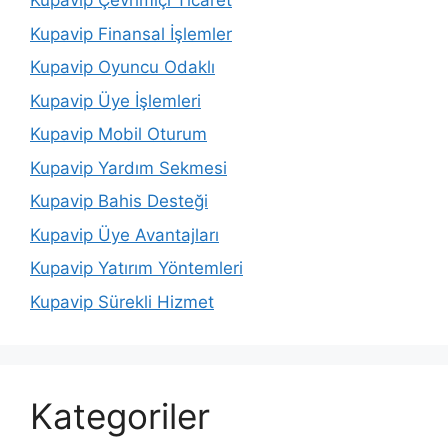
Kupavip Çevrimiçi Ticaret
Kupavip Finansal İşlemler
Kupavip Oyuncu Odaklı
Kupavip Üye İşlemleri
Kupavip Mobil Oturum
Kupavip Yardım Sekmesi
Kupavip Bahis Desteği
Kupavip Üye Avantajları
Kupavip Yatırım Yöntemleri
Kupavip Sürekli Hizmet
Kategoriler