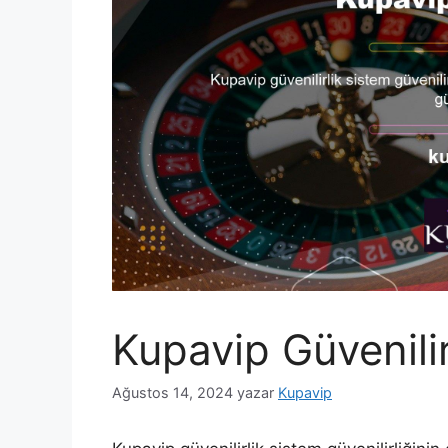
Kupavip Güvenilir
Ağustos 14, 2024
yazar
Kupavip