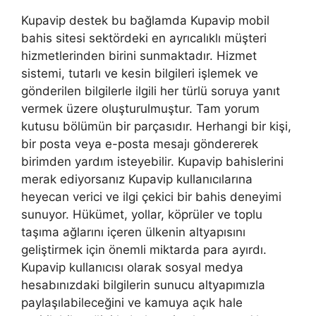
Kupavip destek bu bağlamda Kupavip mobil
bahis sitesi sektördeki en ayrıcalıklı müşteri
hizmetlerinden birini sunmaktadır. Hizmet
sistemi, tutarlı ve kesin bilgileri işlemek ve
gönderilen bilgilerle ilgili her türlü soruya yanıt
vermek üzere oluşturulmuştur. Tam yorum
kutusu bölümün bir parçasıdır. Herhangi bir kişi,
bir posta veya e-posta mesajı göndererek
birimden yardım isteyebilir. Kupavip bahislerini
merak ediyorsanız Kupavip kullanıcılarına
heyecan verici ve ilgi çekici bir bahis deneyimi
sunuyor. Hükümet, yollar, köprüler ve toplu
taşıma ağlarını içeren ülkenin altyapısını
geliştirmek için önemli miktarda para ayırdı.
Kupavip kullanıcısı olarak sosyal medya
hesabınızdaki bilgilerin sunucu altyapımızla
paylaşılabileceğini ve kamuya açık hale