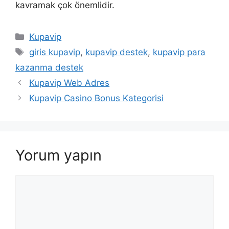
kavramak çok önemlidir.
Kategoriler
Kupavip
Etiketler
giris kupavip
,
kupavip destek
,
kupavip para
kazanma destek
Kupavip Web Adres
Kupavip Casino Bonus Kategorisi
Yorum yapın
Yorum