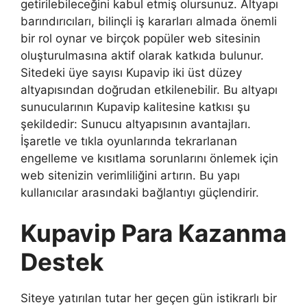
getirilebileceğini kabul etmiş olursunuz. Altyapı
barındırıcıları, bilinçli iş kararları almada önemli
bir rol oynar ve birçok popüler web sitesinin
oluşturulmasına aktif olarak katkıda bulunur.
Sitedeki üye sayısı Kupavip iki üst düzey
altyapısından doğrudan etkilenebilir. Bu altyapı
sunucularının Kupavip kalitesine katkısı şu
şekildedir: Sunucu altyapısının avantajları.
İşaretle ve tıkla oyunlarında tekrarlanan
engelleme ve kısıtlama sorunlarını önlemek için
web sitenizin verimliliğini artırın. Bu yapı
kullanıcılar arasındaki bağlantıyı güçlendirir.
Kupavip Para Kazanma
Destek
Siteye yatırılan tutar her geçen gün istikrarlı bir