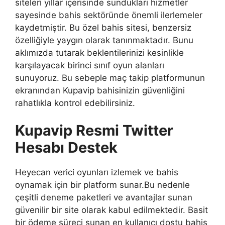
siteleri yıllar içerisinde sundukları hizmetler
sayesinde bahis sektöründe önemli ilerlemeler
kaydetmiştir. Bu özel bahis sitesi, benzersiz
özelliğiyle yaygın olarak tanınmaktadır. Bunu
aklımızda tutarak beklentilerinizi kesinlikle
karşılayacak birinci sınıf oyun alanları
sunuyoruz. Bu sebeple maç takip platformunun
ekranından Kupavip bahisinizin güvenliğini
rahatlıkla kontrol edebilirsiniz.
Kupavip Resmi Twitter
Hesabı Destek
Heyecan verici oyunları izlemek ve bahis
oynamak için bir platform sunar.Bu nedenle
çeşitli deneme paketleri ve avantajlar sunan
güvenilir bir site olarak kabul edilmektedir. Basit
bir ödeme süreci sunan en kullanıcı dostu bahis