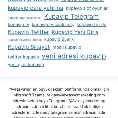
kupavip para yatirma
kupavip slot oyunları
Kupavip Telegram
kupavip spor seçenekleri
kupavip tv
kupavip tv canli maç
kupavip tv izle
Kupavip Twitter
Kupavip Yeni Giriş
kupavip üyelik
kupavip çevrimiçi oturum
Kupavip Şikayet
mobil kupavip
yeni adresi kupavip
twitter kupavip
yeni giris kupavip
"Avrasya'nın en büyük reklam platformunda olmak için
Microsoft Teams:
reklam@avrasyamarketing.com
adresimizden veya Telegram: @Avrasyamarketing
adresimizden irtibat kurabilirsiniz. (Tek iletişim
adreslerimiz teams / telegram ve mail adresimizdir.