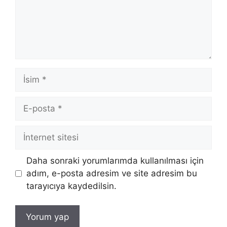
İsim
E-
posta
İnternet
sitesi
Daha sonraki yorumlarımda kullanılması için
adım, e-posta adresim ve site adresim bu
tarayıcıya kaydedilsin.