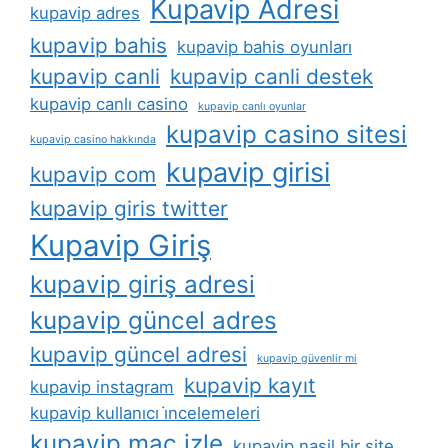
Kupavip Adresi
kupavip adres
kupavip bahis
kupavip bahis oyunları
kupavip canli
kupavip canli destek
kupavip canlı casino
kupavip canlı oyunlar
kupavip casino sitesi
kupavip casino hakkında
kupavip girisi
kupavip com
kupavip giris twitter
Kupavip Giriş
kupavip giriş adresi
kupavip güncel adres
kupavip güncel adresi
kupavip güvenlir mi
kupavip kayıt
kupavip instagram
kupavip kullanıcı i̇ncelemeleri
kupavip maç izle
kupavip nasil bir site