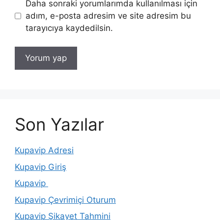
Daha sonraki yorumlarımda kullanılması için
adım, e-posta adresim ve site adresim bu
tarayıcıya kaydedilsin.
Son Yazılar
Kupavip Adresi
Kupavip Giriş
Kupavip
Kupavip Çevrimiçi Oturum
Kupavip Şikayet Tahmini