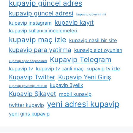
kupavip güncel adres
kupavip güncel adresi
kupavip güvenlir mi
kupavip kayıt
kupavip instagram
kupavip kullanıcı i̇ncelemeleri
kupavip maç izle
kupavip nasil bir site
kupavip para yatirma
kupavip slot oyunları
Kupavip Telegram
kupavip spor seçenekleri
kupavip tv
kupavip tv canli maç
kupavip tv izle
Kupavip Twitter
Kupavip Yeni Giriş
kupavip üyelik
kupavip çevrimiçi oturum
Kupavip Şikayet
mobil kupavip
yeni adresi kupavip
twitter kupavip
yeni giris kupavip