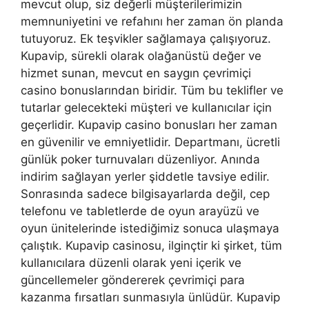
mevcut olup, siz değerli müşterilerimizin
memnuniyetini ve refahını her zaman ön planda
tutuyoruz. Ek teşvikler sağlamaya çalışıyoruz.
Kupavip, sürekli olarak olağanüstü değer ve
hizmet sunan, mevcut en saygın çevrimiçi
casino bonuslarından biridir. Tüm bu teklifler ve
tutarlar gelecekteki müşteri ve kullanıcılar için
geçerlidir. Kupavip casino bonusları her zaman
en güvenilir ve emniyetlidir. Departmanı, ücretli
günlük poker turnuvaları düzenliyor. Anında
indirim sağlayan yerler şiddetle tavsiye edilir.
Sonrasında sadece bilgisayarlarda değil, cep
telefonu ve tabletlerde de oyun arayüzü ve
oyun ünitelerinde istediğimiz sonuca ulaşmaya
çalıştık. Kupavip casinosu, ilginçtir ki şirket, tüm
kullanıcılara düzenli olarak yeni içerik ve
güncellemeler göndererek çevrimiçi para
kazanma fırsatları sunmasıyla ünlüdür. Kupavip