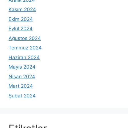
Kasım 2024
Ekim 2024
Eylül 2024
Ağustos 2024
Temmuz 2024
Haziran 2024
Mayıs 2024
Nisan 2024
Mart 2024
Şubat 2024