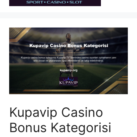
Kupavip Casino
Bonus Kategorisi