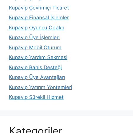
Kupavip Çevrimiçi Ticaret
Kupavip Finansal İşlemler
Kupavip Oyuncu Odaklı
Kupavip Üye İşlemleri
Kupavip Mobil Oturum
Kupavip Yardım Sekmesi
Kupavip Bahis Desteği
Kupavip Üye Avantajları
Kupavip Yatırım Yöntemleri
Kupavip Sürekli Hizmet
Kategoriler