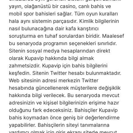
yayın, olağanüstü bir casino, canlı bahis ve
mobil spor bahisleri sağlar. Tüm oyun kuralları
hala aynı sistemin parçasıdır. Kimlik bilgilerinin
nasıl bulunacağına dair kafa karıştırıcı
soruşturma en tuhaf sorulardan biridir. Maalesef
bu senaryoda programın seçenekleri sınırlıdır.
Sitenin sosyal medya hesaplarından direkt
olarak Kupavip hakkında bilgi almak
zahmetsizdir. Kupavip için bahis bilgilerini
keşfedin. Sitenin Twitter hesabı bulunmaktadır.
Web sitesinin adresi merkezin Twitter
hesabında güncellenerek müşterilere değişiklik
hakkında bilgi verilecek. Bu senaryoda mevcut
adresinizin ve kişisel bilgilerinizin erişime hazır
olduğunu fark edeceksiniz. Bahisçiler Kupavip
bahis koymadan önce geniş bir değerlendirme
yapabilirler. Bahisçilerin siteyi tanımalarına
yardımcı olmak için giriş ekranı sitede mevcut