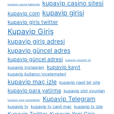
kupavip casino sitesi
kupavip casino hakkında
kupavip girisi
kupavip com
kupavip giris twitter
Kupavip Giriş
kupavip giriş adresi
kupavip güncel adres
kupavip güncel adresi
kupavip güvenlir mi
kupavip kayıt
kupavip instagram
kupavip kullanıcı i̇ncelemeleri
kupavip maç izle
kupavip nasil bir site
kupavip para yatirma
kupavip slot oyunları
Kupavip Telegram
kupavip spor seçenekleri
kupavip tv
kupavip tv canli maç
kupavip tv izle
Kupavip Twitter
Kupavip Yeni Giriş