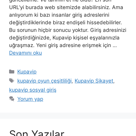
URL’yi burada web sitemizde alabilirsiniz. Ama
anlıyorum ki bazı insanlar giriş adreslerini
değiştirdiklerinde biraz endişeli hissedebilirler.
Bu sorunun hiçbir sonucu yoktur. Giriş adresinizi
değiştirdiğinizde, Kupavip kişisel eşyalarınızla
uğraşmaz. Yeni giriş adresine erişmek için …
Devamını oku
Kategoriler
Kupavip
Etiketler
kupavip oyun çeşitliliği
,
Kupavip Şikayet
,
kupavip sosyal giriş
Yorum yap
Son Yazılar