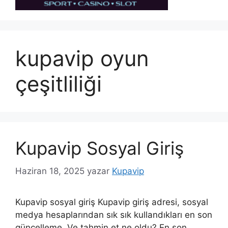
kupavip oyun
çeşitliliği
Kupavip Sosyal Giriş
Haziran 18, 2025
yazar
Kupavip
Kupavip sosyal giriş Kupavip giriş adresi, sosyal
medya hesaplarından sık sık kullandıkları en son
güncelleme. Ve tahmin et ne oldu? En son