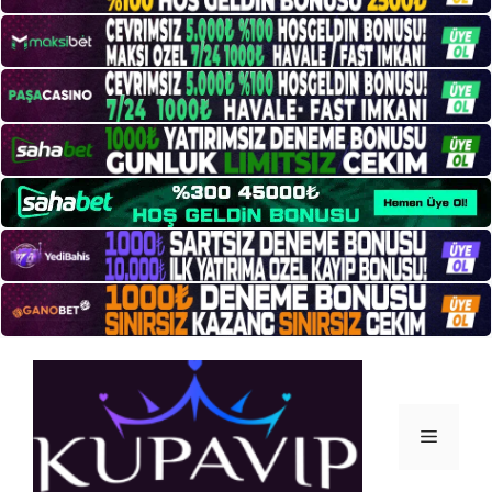
İçeriğe
atla
Menü