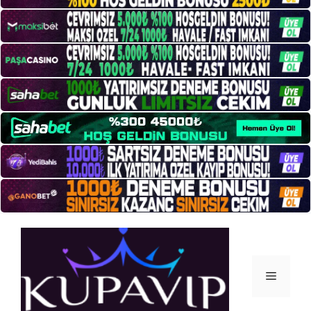
İçeriğe
atla
Menü