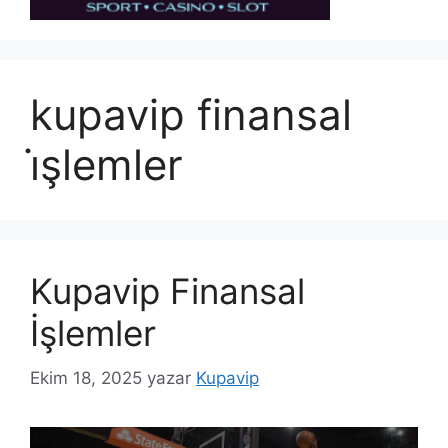
kupavip finansal
i̇şlemler
Kupavip Finansal
İşlemler
Ekim 18, 2025
yazar
Kupavip