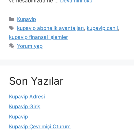
ve hesabınızda ne …
Devamını oku
Kategoriler
Kupavip
Etiketler
kupavip abonelik avantajları
,
kupavip canli
,
kupavip finansal i̇şlemler
Yorum yap
Son Yazılar
Kupavip Adresi
Kupavip Giriş
Kupavip
Kupavip Çevrimiçi Oturum