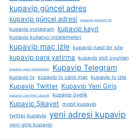
kupavip güncel adres
kupavip güncel adresi
kupavip güvenlir mi
kupavip kayıt
kupavip instagram
kupavip kullanıcı i̇ncelemeleri
kupavip maç izle
kupavip nasil bir site
kupavip para yatirma
kupavip slot oyunları
Kupavip Telegram
kupavip spor seçenekleri
kupavip tv
kupavip tv canli maç
kupavip tv izle
Kupavip Twitter
Kupavip Yeni Giriş
kupavip üyelik
kupavip çevrimiçi oturum
Kupavip Şikayet
mobil kupavip
yeni adresi kupavip
twitter kupavip
yeni giris kupavip