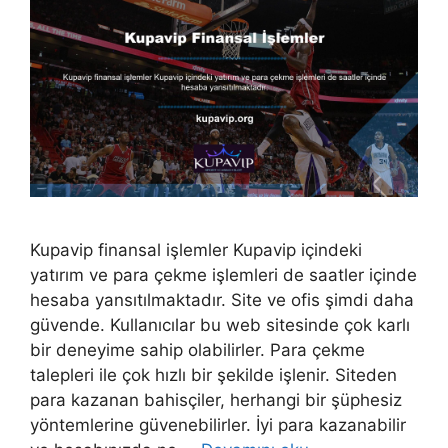
Kupavip finansal işlemler Kupavip içindeki
yatırım ve para çekme işlemleri de saatler içinde
hesaba yansıtılmaktadır. Site ve ofis şimdi daha
güvende. Kullanıcılar bu web sitesinde çok karlı
bir deneyime sahip olabilirler. Para çekme
talepleri ile çok hızlı bir şekilde işlenir. Siteden
para kazanan bahisçiler, herhangi bir şüphesiz
yöntemlerine güvenebilirler. İyi para kazanabilir