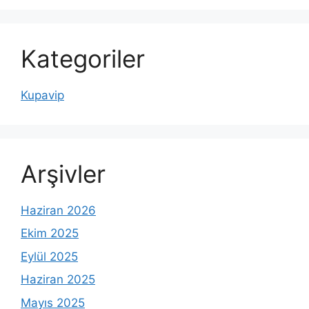
Kategoriler
Kupavip
Arşivler
Haziran 2026
Ekim 2025
Eylül 2025
Haziran 2025
Mayıs 2025