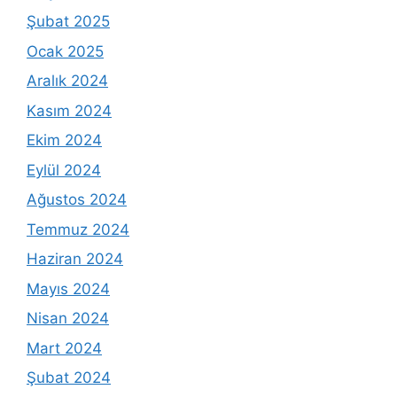
Şubat 2025
Ocak 2025
Aralık 2024
Kasım 2024
Ekim 2024
Eylül 2024
Ağustos 2024
Temmuz 2024
Haziran 2024
Mayıs 2024
Nisan 2024
Mart 2024
Şubat 2024