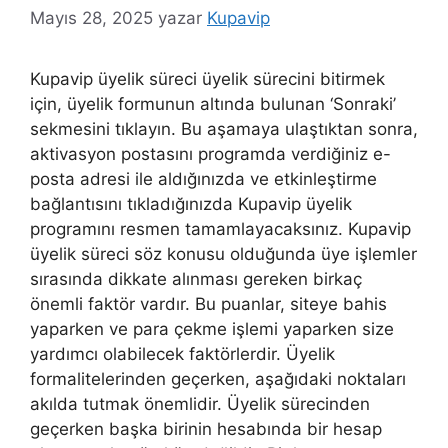
Mayıs 28, 2025
yazar
Kupavip
Kupavip üyelik süreci üyelik sürecini bitirmek
için, üyelik formunun altında bulunan ‘Sonraki’
sekmesini tıklayın. Bu aşamaya ulaştıktan sonra,
aktivasyon postasını programda verdiğiniz e-
posta adresi ile aldığınızda ve etkinleştirme
bağlantısını tıkladığınızda Kupavip üyelik
programını resmen tamamlayacaksınız. Kupavip
üyelik süreci söz konusu olduğunda üye işlemler
sırasında dikkate alınması gereken birkaç
önemli faktör vardır. Bu puanlar, siteye bahis
yaparken ve para çekme işlemi yaparken size
yardımcı olabilecek faktörlerdir. Üyelik
formalitelerinden geçerken, aşağıdaki noktaları
akılda tutmak önemlidir. Üyelik sürecinden
geçerken başka birinin hesabında bir hesap