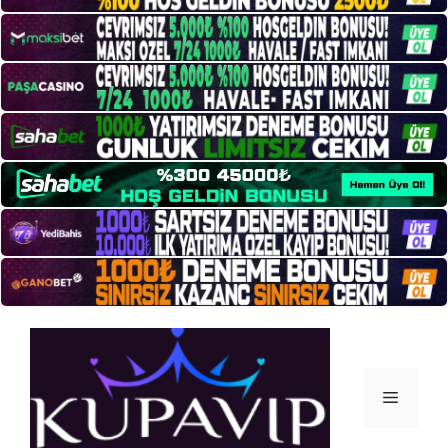
İçeriğe
atla
Menü