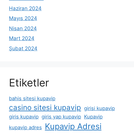
Haziran 2024
Mayıs 2024
Nisan 2024
Mart 2024
Şubat 2024
Etiketler
bahis sitesi kupavip
casino sitesi kupavip
girisi kupavip
giris kupavip
giris yap kupavip
Kupavip
Kupavip Adresi
kupavip adres