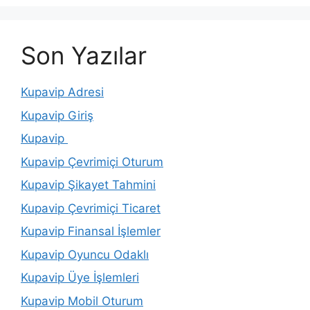
Son Yazılar
Kupavip Adresi
Kupavip Giriş
Kupavip
Kupavip Çevrimiçi Oturum
Kupavip Şikayet Tahmini
Kupavip Çevrimiçi Ticaret
Kupavip Finansal İşlemler
Kupavip Oyuncu Odaklı
Kupavip Üye İşlemleri
Kupavip Mobil Oturum