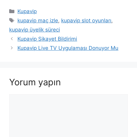
Kategoriler
Kupavip
Etiketler
kupavip maç izle
,
kupavip slot oyunları
,
kupavip üyelik süreci
Kupavip Şikayet Bildirimi
Kupavip Live TV Uygulaması Donuyor Mu
Yorum yapın
Yorum