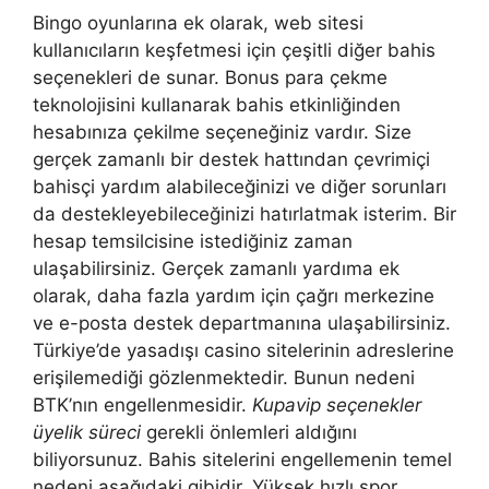
Bingo oyunlarına ek olarak, web sitesi
kullanıcıların keşfetmesi için çeşitli diğer bahis
seçenekleri de sunar. Bonus para çekme
teknolojisini kullanarak bahis etkinliğinden
hesabınıza çekilme seçeneğiniz vardır. Size
gerçek zamanlı bir destek hattından çevrimiçi
bahisçi yardım alabileceğinizi ve diğer sorunları
da destekleyebileceğinizi hatırlatmak isterim. Bir
hesap temsilcisine istediğiniz zaman
ulaşabilirsiniz. Gerçek zamanlı yardıma ek
olarak, daha fazla yardım için çağrı merkezine
ve e-posta destek departmanına ulaşabilirsiniz.
Türkiye’de yasadışı casino sitelerinin adreslerine
erişilemediği gözlenmektedir. Bunun nedeni
BTK’nın engellenmesidir.
Kupavip seçenekler
üyelik süreci
gerekli önlemleri aldığını
biliyorsunuz. Bahis sitelerini engellemenin temel
nedeni aşağıdaki gibidir. Yüksek hızlı spor