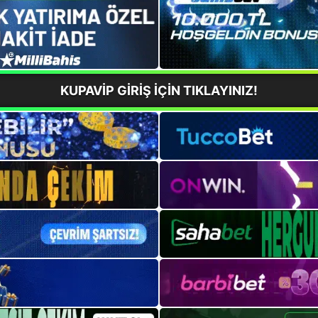
KUPAVİP GİRİŞ İÇİN TIKLAYINIZ!