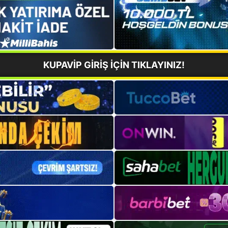
KUPAVİP GİRİŞ İÇİN TIKLAYINIZ!