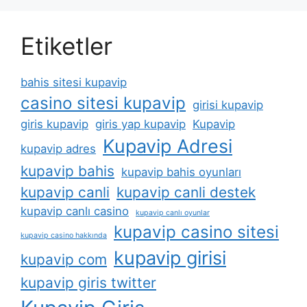
Etiketler
bahis sitesi kupavip
casino sitesi kupavip
girisi kupavip
giris kupavip
giris yap kupavip
Kupavip
Kupavip Adresi
kupavip adres
kupavip bahis
kupavip bahis oyunları
kupavip canli
kupavip canli destek
kupavip canlı casino
kupavip canlı oyunlar
kupavip casino sitesi
kupavip casino hakkında
kupavip girisi
kupavip com
kupavip giris twitter