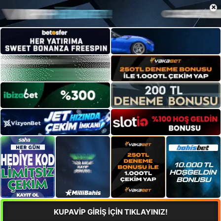
×
KUPAVİP GİRİŞ İÇİN TIKLAYINIZ!