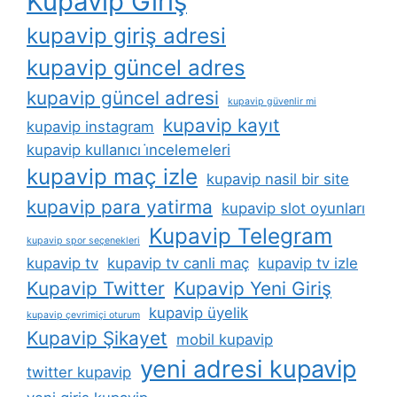
Kupavip Giriş
kupavip giriş adresi
kupavip güncel adres
kupavip güncel adresi
kupavip güvenlir mi
kupavip kayıt
kupavip instagram
kupavip kullanıcı i̇ncelemeleri
kupavip maç izle
kupavip nasil bir site
kupavip para yatirma
kupavip slot oyunları
Kupavip Telegram
kupavip spor seçenekleri
kupavip tv
kupavip tv canli maç
kupavip tv izle
Kupavip Twitter
Kupavip Yeni Giriş
kupavip üyelik
kupavip çevrimiçi oturum
Kupavip Şikayet
mobil kupavip
yeni adresi kupavip
twitter kupavip