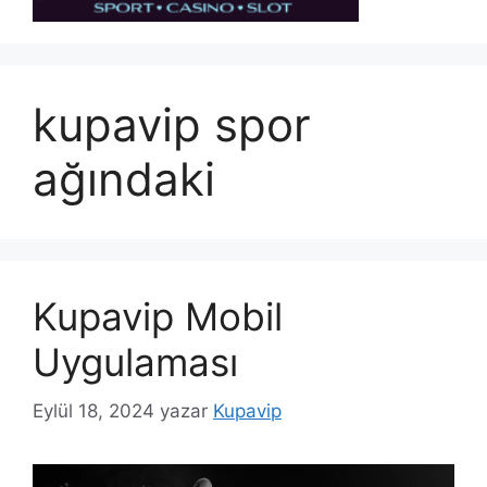
kupavip spor
ağındaki
Kupavip Mobil
Uygulaması
Eylül 18, 2024
yazar
Kupavip