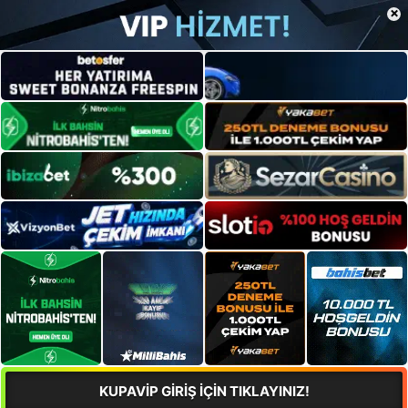
×
KUPAVİP GİRİŞ İÇİN TIKLAYINIZ!