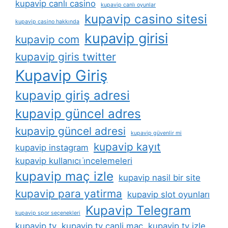
kupavip canlı casino
kupavip canlı oyunlar
kupavip casino sitesi
kupavip casino hakkında
kupavip girisi
kupavip com
kupavip giris twitter
Kupavip Giriş
kupavip giriş adresi
kupavip güncel adres
kupavip güncel adresi
kupavip güvenlir mi
kupavip kayıt
kupavip instagram
kupavip kullanıcı i̇ncelemeleri
kupavip maç izle
kupavip nasil bir site
kupavip para yatirma
kupavip slot oyunları
Kupavip Telegram
kupavip spor seçenekleri
kupavip tv
kupavip tv canli maç
kupavip tv izle