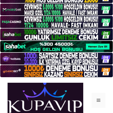
İçeriğe
atla
Menü