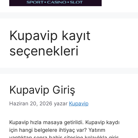
Kupavip kayıt
seçenekleri
Kupavip Giriş
Haziran 20, 2026
yazar
Kupavip
Kupavip hızla masaya getirildi. Kupavip kaydı
için hangi belgelere ihtiyaç var? Yatırım
yaptıktan sonra bahis sitesine kolaylıkla giriş