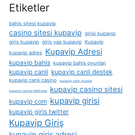
Etiketler
bahis sitesi kupavip
casino sitesi kupavip
girisi kupavip
giris kupavip
giris yap kupavip
Kupavip
Kupavip Adresi
kupavip adres
kupavip bahis
kupavip bahis oyunları
kupavip canli
kupavip canli destek
kupavip canlı casino
kupavip canlı oyunlar
kupavip casino sitesi
kupavip casino hakkında
kupavip girisi
kupavip com
kupavip giris twitter
Kupavip Giriş
kupavip giriş adresi