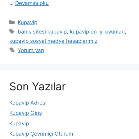
…
Devamını oku
Kategoriler
Kupavip
Etiketler
bahis sitesi kupavip
,
kupavip en i̇yi oyunları
,
kupavip sosyal medya hesaplarımız
Yorum yap
Son Yazılar
Kupavip Adresi
Kupavip Giriş
Kupavip
Kupavip Çevrimiçi Oturum