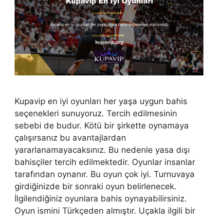
Kupavip en iyi oyunları her yaşa uygun bahis
seçenekleri sunuyoruz. Tercih edilmesinin
sebebi de budur. Kötü bir şirkette oynamaya
çalışırsanız bu avantajlardan
yararlanamayacaksınız. Bu nedenle yasa dışı
bahisçiler tercih edilmektedir. Oyunlar insanlar
tarafından oynanır. Bu oyun çok iyi. Turnuvaya
girdiğinizde bir sonraki oyun belirlenecek.
İlgilendiğiniz oyunlara bahis oynayabilirsiniz.
Oyun ismini Türkçeden almıştır. Uçakla ilgili bir