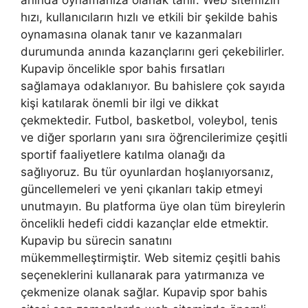
hızı, kullanıcıların hızlı ve etkili bir şekilde bahis
oynamasına olanak tanır ve kazanmaları
durumunda anında kazançlarını geri çekebilirler.
Kupavip öncelikle spor bahis fırsatları
sağlamaya odaklanıyor. Bu bahislere çok sayıda
kişi katılarak önemli bir ilgi ve dikkat
çekmektedir. Futbol, ​​basketbol, ​​voleybol, tenis
ve diğer sporların yanı sıra öğrencilerimize çeşitli
sportif faaliyetlere katılma olanağı da
sağlıyoruz. Bu tür oyunlardan hoşlanıyorsanız,
güncellemeleri ve yeni çıkanları takip etmeyi
unutmayın. Bu platforma üye olan tüm bireylerin
öncelikli hedefi ciddi kazançlar elde etmektir.
Kupavip bu sürecin sanatını
mükemmelleştirmiştir. Web sitemiz çeşitli bahis
seçeneklerini kullanarak para yatırmanıza ve
çekmenize olanak sağlar. Kupavip spor bahis