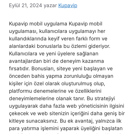
Eylül 21, 2024
yazar
Kupavip
Kupavip mobil uygulama Kupavip mobil
uygulaması, kullanıcılara uygulamayı her
kullandıklarında keyif veren farklı form ve
alanlardaki bonuslarla bu özlemi gideriyor.
Kullanıcılara ve yeni üyelere sağlanan
avantajlardan biri de deneyim kazanma
fırsatıdır. Bonusları, siteye yeni başlayan ve
önceden bahis yapma zorunluluğu olmayan
kişiler için özel olarak oluşturulmuş olup,
platformu denemelerine ve özelliklerini
deneyimlemelerine olanak tanır. Bu stratejiyi
uygulayarak daha fazla web yöneticisinin ilgisini
çekecek ve web sitenizin içeriğini daha geniş bir
kitleye sunacaksınız. Bu ek avantaj, yalnızca ilk
para yatırma işlemini yaparak üyeliğini başlatan