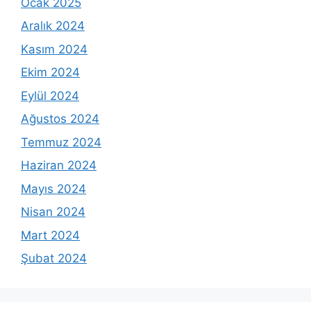
Ocak 2025
Aralık 2024
Kasım 2024
Ekim 2024
Eylül 2024
Ağustos 2024
Temmuz 2024
Haziran 2024
Mayıs 2024
Nisan 2024
Mart 2024
Şubat 2024