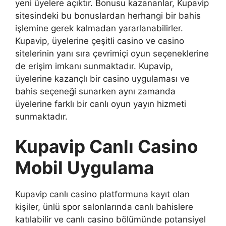
yeni üyelere açıktır. Bonusu kazananlar, Kupavip
sitesindeki bu bonuslardan herhangi bir bahis
işlemine gerek kalmadan yararlanabilirler.
Kupavip, üyelerine çeşitli casino ve casino
sitelerinin yanı sıra çevrimiçi oyun seçeneklerine
de erişim imkanı sunmaktadır. Kupavip,
üyelerine kazançlı bir casino uygulaması ve
bahis seçeneği sunarken aynı zamanda
üyelerine farklı bir canlı oyun yayın hizmeti
sunmaktadır.
Kupavip Canlı Casino
Mobil Uygulama
Kupavip canlı casino platformuna kayıt olan
kişiler, ünlü spor salonlarında canlı bahislere
katılabilir ve canlı casino bölümünde potansiyel