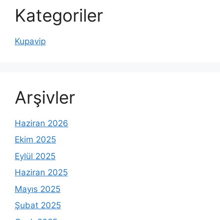
Kategoriler
Kupavip
Arşivler
Haziran 2026
Ekim 2025
Eylül 2025
Haziran 2025
Mayıs 2025
Şubat 2025