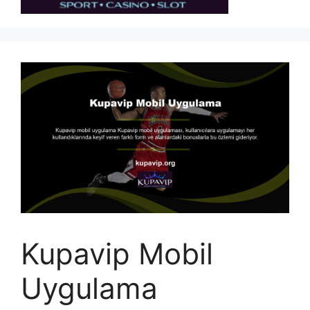
Kupavip Mobil
Uygulama