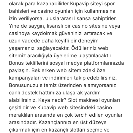
olarak para kazanabilirler.Kupavip siteyi spor
bahisleri ve casino oyunları için kullanmasına
izin veriliyorsa, uluslararası lisansa sahiptirler.
Yine de saygın, lisanslı bir casino sitesine veya
casinoya kaydolmak güveninizi artıracak ve
uzun vadede daha keyifli bir deneyim
yaşamanızı sağlayacaktır. Ödülleriniz web
sitemiz aracılığıyla üyelerime ulaştırılacaktır.
Bonus tekliflerini sosyal medya platformlarınızda
paylaşın. Beklerken web sitemizdeki özel
kampanyaları ve indirimleri takip edebilirsiniz.
Bonusunuzu sitemiz üzerinden alamıyorsanız
canlı destek hattımıza ulaşarak yardım
alabilirsiniz. Kaya nedir? Slot makinesi oyunları
çeşitlidir ve Kupavip web sitesindeki casino
meraklıları arasında en çok tercih edilen oyunlar
arasındadır. Kazançlarınızı en üst düzeye
çıkarmak için en kazançlı slotları seçme ve