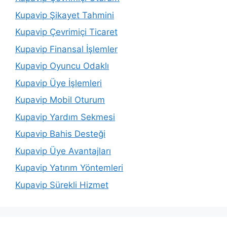
Kupavip Şikayet Tahmini
Kupavip Çevrimiçi Ticaret
Kupavip Finansal İşlemler
Kupavip Oyuncu Odaklı
Kupavip Üye İşlemleri
Kupavip Mobil Oturum
Kupavip Yardım Sekmesi
Kupavip Bahis Desteği
Kupavip Üye Avantajları
Kupavip Yatırım Yöntemleri
Kupavip Sürekli Hizmet