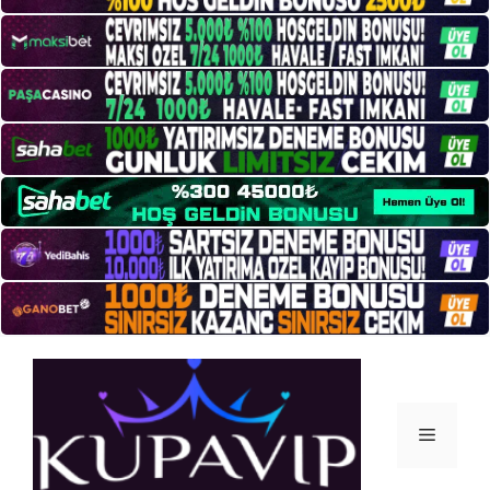
İçeriğe
atla
Menü